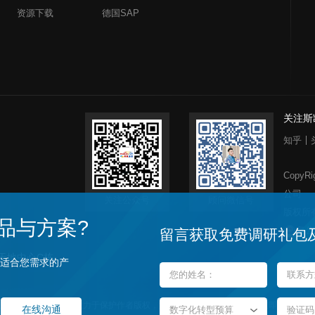
资源下载
德国SAP
关注斯
知乎
公司
关注公众号
顾问微信号
版权所
品与方案?
粤公网
留言获取免费调研礼包
在线沟通