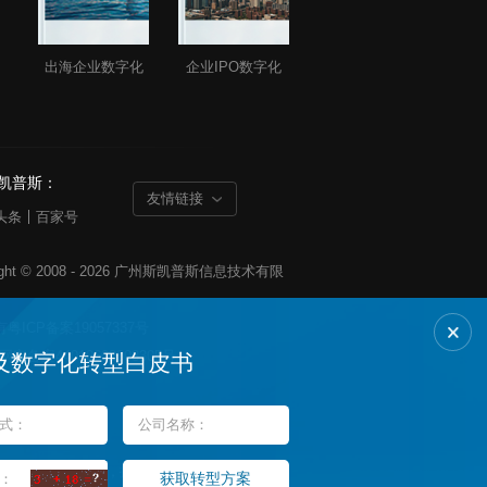
出海企业数字化
企业IPO数字化
凯普斯：
友情链接
头条
百家号
有
粤ICP备案19057337号
安备案44010602008305号
及数字化转型白皮书