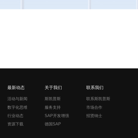
海天调味食品股份有限公司
OSI福喜集团
最新动态
关于我们
联系我们
活动与新闻
斯凯普斯
联系斯凯普斯
数字化思维
服务支持
市场合作
行业动态
SAP开发增强
招贤纳士
资源下载
德国SAP