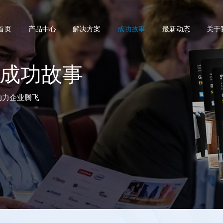
首页
产品中心
解决方案
成功故事
最新动态
关于
客户成功故事
助力企业腾飞